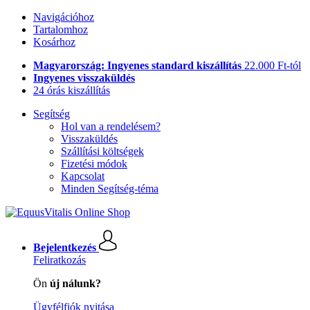
Navigációhoz
Tartalomhoz
Kosárhoz
Magyarország: Ingyenes standard kiszállítás
22.000 Ft-tól
Ingyenes visszaküldés
24 órás kiszállítás
Segítség
Hol van a rendelésem?
Visszaküldés
Szállítási költségek
Fizetési módok
Kapcsolat
Minden Segítség-téma
Bejelentkezés
Feliratkozás
Ön
új nálunk?
Ügyfélfiók nyitása