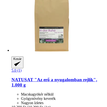
Kosár
5.0 (1)
NATUSAT
"Az erő a nyugalomban rejlik",
1.000 g
Macskagyökér nélkül
Gyógynövény keverék
Nagyon ízletes