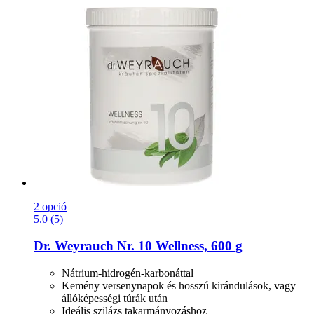
2 opció
5.0 (5)
Dr. Weyrauch
Nr. 10 Wellness, 600 g
Nátrium-hidrogén-karbonáttal
Kemény versenynapok és hosszú kirándulások, vagy
állóképességi túrák után
Ideális szilázs takarmányozáshoz