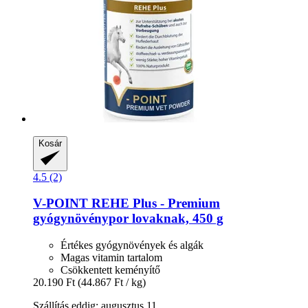
Kosár
4.5 (2)
V-POINT
REHE Plus -​ Premium
gyógynövénypor lovaknak, 450 g
Értékes gyógynövények és algák
Magas vitamin tartalom
Csökkentett keményítő
20.190 Ft
(44.867 Ft / kg)
Szállítás eddig: augusztus 11.