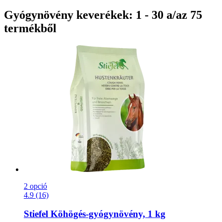
Gyógynövény keverékek: 1 - 30 a/az 75
termékből
2 opció
4.9 (16)
Stiefel
Köhögés-​gyógynövény, 1 kg