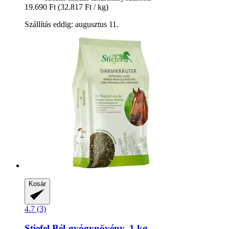
19.690 Ft
(32.817 Ft / kg)
Szállítás eddig: augusztus 11.
Kosár
4.7 (3)
Stiefel
Bél-​gyógynövény, 1 kg