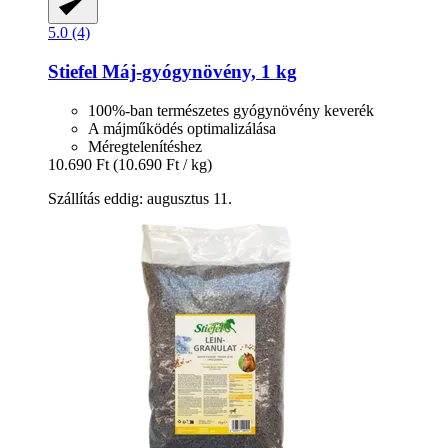
5.0 (4)
Stiefel
Máj-​gyógynövény, 1 kg
100%-ban természetes gyógynövény keverék
A májműködés optimalizálása
Méregtelenítéshez
10.690 Ft
(10.690 Ft / kg)
Szállítás eddig: augusztus 11.