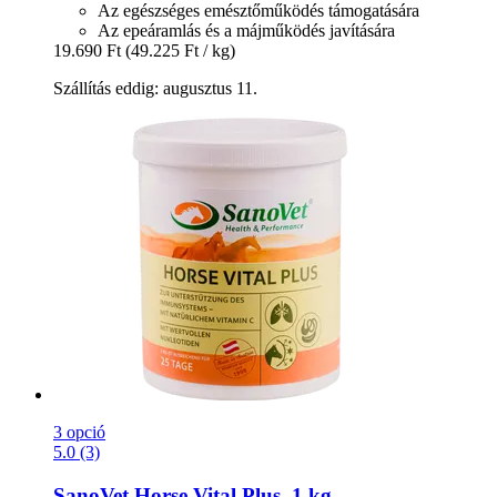
Az egészséges emésztőműködés támogatására
Az epeáramlás és a májműködés javítására
19.690 Ft
(49.225 Ft / kg)
Szállítás eddig: augusztus 11.
3 opció
5.0 (3)
SanoVet
Horse Vital Plus, 1 kg