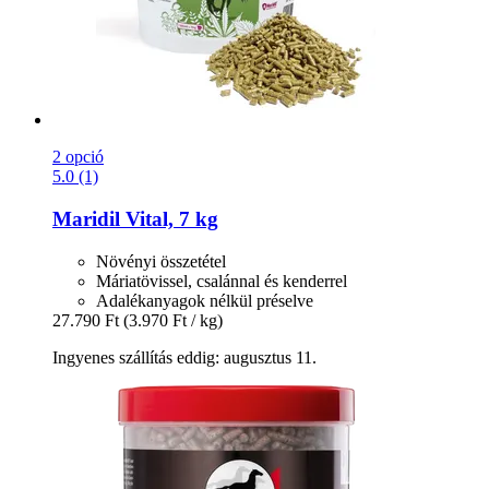
2 opció
5.0 (1)
Maridil
Vital, 7 kg
Növényi összetétel
Máriatövissel, csalánnal és kenderrel
Adalékanyagok nélkül préselve
27.790 Ft
(3.970 Ft / kg)
Ingyenes szállítás eddig: augusztus 11.