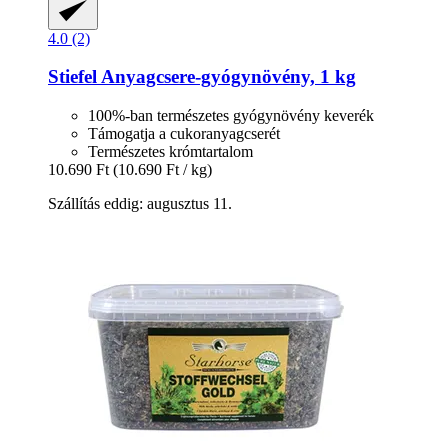
4.0 (2)
Stiefel
Anyagcsere-​gyógynövény, 1 kg
100%-ban természetes gyógynövény keverék
Támogatja a cukoranyagcserét
Természetes krómtartalom
10.690 Ft
(10.690 Ft / kg)
Szállítás eddig: augusztus 11.