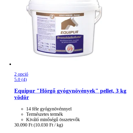
2 opció
5.0 (4)
Equipur
"Hörgő gyógynövények" pellet, 3 kg
vödör
14 féle gyógynövénnyel
Természetes termék
Kiváló minőségű összetevők
30.090 Ft
(10.030 Ft / kg)