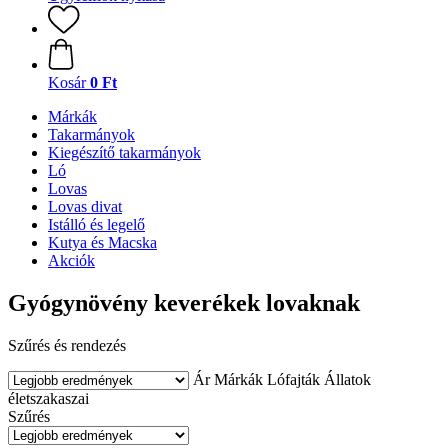
Kosár
0 Ft
Márkák
Takarmányok
Kiegészítő takarmányok
Ló
Lovas
Lovas divat
Istálló és legelő
Kutya és Macska
Akciók
Gyógynövény keverékek lovaknak
Szűrés és rendezés
Ár
Márkák
Lófajták
Állatok
életszakaszai
Szűrés