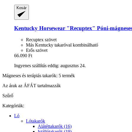
Kosár
Kentucky Horsewear
"Recuptex" Póni-​mágneses
Recuptex szövet
Más Kentucky takaróval kombinálható
Erős szövet
66.090 Ft
Ingyenes szállítás eddig: augusztus 24.
Mágneses és terápiás takarók: 5 termék
Az árak az ÁFÁT tartalmazzák
Szűrő
Kategóriák:
Ló
Lótakarók
Alátéttakarók (16)
Istállótakarók (19)