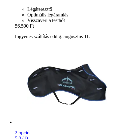
Légáteresztő
Optimális légáramlás
Visszaveri a testhőt
56.590 Ft
Ingyenes szállítás eddig: augusztus 11.
2 opció
5.0 (1)