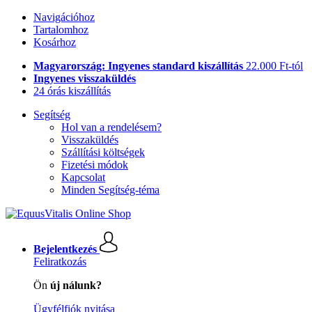
Navigációhoz
Tartalomhoz
Kosárhoz
Magyarország: Ingyenes standard kiszállítás
22.000 Ft-tól
Ingyenes visszaküldés
24 órás kiszállítás
Segítség
Hol van a rendelésem?
Visszaküldés
Szállítási költségek
Fizetési módok
Kapcsolat
Minden Segítség-téma
Bejelentkezés
Feliratkozás
Ön
új nálunk?
Ügyfélfiók nyitása