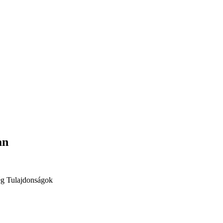
an
ég
Tulajdonságok