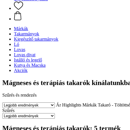
Márkák
Takarmányok
Kiegészítő takarmányok
Ló
Lovas
Lovas divat
Istálló és legelő
Kutya és Macska
Akciók
Mágneses és terápiás takarók kínálatunkb
Szűrés és rendezés
Ár
Highlights
Márkák
Takaró - Töltötts
Szűrés
Mágneses és terápiás takarók: 5 termék