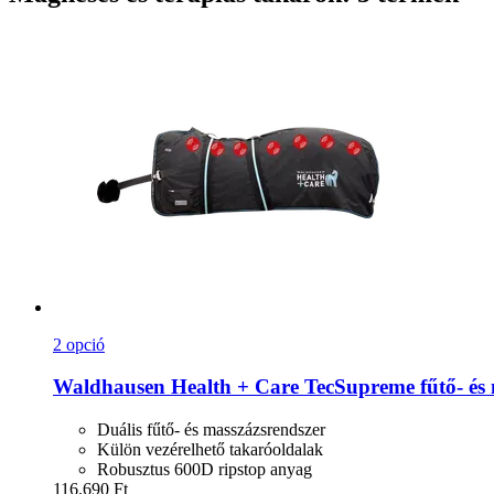
2 opció
Waldhausen
Health + Care TecSupreme fűtő-​ és 
Duális fűtő- és masszázsrendszer
Külön vezérelhető takaróoldalak
Robusztus 600D ripstop anyag
116.690 Ft