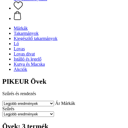
Márkák
Takarmányok
Kiegészítő takarmányok
Ló
Lovas
Lovas divat
Istálló és legelő
Kutya és Macska
Akciók
PIKEUR Övek
Szűrés és rendezés
Ár
Márkák
Szűrés
Övek: 3 termék