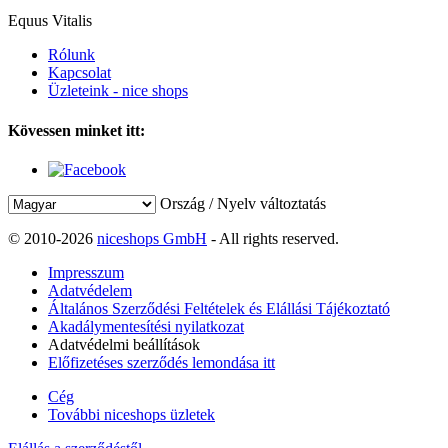
Equus Vitalis
Rólunk
Kapcsolat
Üzleteink - nice shops
Kövessen minket itt:
Ország / Nyelv változtatás
© 2010-2026
niceshops GmbH
- All rights reserved.
Impresszum
Adatvédelem
Általános Szerződési Feltételek és Elállási Tájékoztató
Akadálymentesítési nyilatkozat
Adatvédelmi beállítások
Előfizetéses szerződés lemondása itt
Cég
További niceshops üzletek