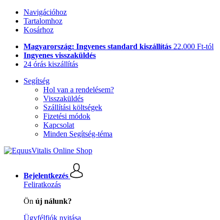
Navigációhoz
Tartalomhoz
Kosárhoz
Magyarország: Ingyenes standard kiszállítás
22.000 Ft-tól
Ingyenes visszaküldés
24 órás kiszállítás
Segítség
Hol van a rendelésem?
Visszaküldés
Szállítási költségek
Fizetési módok
Kapcsolat
Minden Segítség-téma
Bejelentkezés
Feliratkozás
Ön
új nálunk?
Ügyfélfiók nyitása