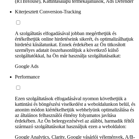
(RTBHouse), Kattintásalapú termékajánlások, Ads Defender
Kiterjesztett Conversion-Tracking
A szolgáltatás elfogadásával jobban megérthetjük és
értékelhetjük online hirdetéseink sikerét, és optimalizálhatjuk
hirdetési kínálatunkat. Ennek érdekében az Ön titkosított
személyes adatait összehasonlítjuk a következő külső
szolgáltatókkal, ha Ön már használja szolgáltatásaikat:
Google Ads
Performance
Ezen szolgáltatások elfogadásával nyomon követhetjük a
kattintási és böngészési viselkedést a weboldalunkon belül, és
anonim módon kiértékelhetjük webhelyünk optimalizálása és
az általános felhasználói élmény folyamatos javítása
érdekében. Az Ön beleegyezésével az alábbi, harmadik féltől
származó szolgáltatásokat használjuk ezen a weboldalon:
Google Analytics, Clarity, Google vásárlói vélemények, A/B-