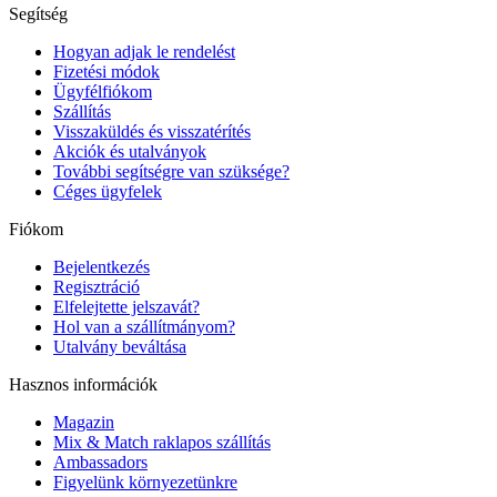
Segítség
Hogyan adjak le rendelést
Fizetési módok
Ügyfélfiókom
Szállítás
Visszaküldés és visszatérítés
Akciók és utalványok
További segítségre van szüksége?
Céges ügyfelek
Fiókom
Bejelentkezés
Regisztráció
Elfelejtette jelszavát?
Hol van a szállítmányom?
Utalvány beváltása
Hasznos információk
Magazin
Mix & Match raklapos szállítás
Ambassadors
Figyelünk környezetünkre