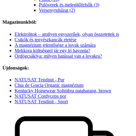
Pulóverek és melegítőfelsők (3)
Versenyruházat (2)
Magazinunkból:
Elektrolitok – amilyen egyszerűek, olyan összetettek is
Csikók és tenyészkancák etetése
A magnézium jelentősége a lovak számára
Mekkora költséggel jár egy ló havonta?
Ördögcsáklya: milyen hatással van a lovakra?
Újdonságok:
NATUSAT Tendinit - Pur
Chia de Gracia Organic magnézium
Kentucky Horsewear Solimbra pataharang, brown
NATUSAT Cordyceps por
NATUSAT Tendinit - Sport