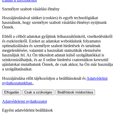
Elállás a szerződéstől
Személyre szabott vásárlási élmény
Hozzájárulásával sütiket (cookies) és egyéb technológiákat
használunk, hogy személyre szabott vásárlási élményt nyújtsunk
Önnek.
Ebből a célból adatokat gyűjtünk felhasználóinkról, viselkedésükről
és eszközeikről. Ezeket az adatokat weboldalunk folyamatos
optimalizálására és személyre szabott hirdetések és tartalmak
megjelenítésére, valamint a használati statisztikák elemzésére
használjuk fel. Az Ön titkosított adatait külső szolgáltatókkal is
szinkronizálhatjuk, és az ő online hirdetési csatornáikon keresztül
ajánlatokat mutathatunk Önnek, de csak akkor, ha Ön már használja
a szolgáltatásaikat.
Hozzájárulása előtt tájékozódjon a beállításoknál és
Adatvédelmi
nyilatkozatunkban.
.
Elfogadás
Csak a szükséges
Beállítások módosítása
Adatvédelemi nyilatkozatot
Egyéni adatvédelmi beállítások