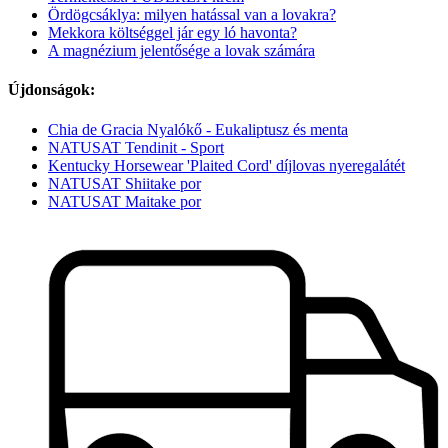
Ördögcsáklya: milyen hatással van a lovakra?
Mekkora költséggel jár egy ló havonta?
A magnézium jelentősége a lovak számára
Újdonságok:
Chia de Gracia Nyalókő - Eukaliptusz és menta
NATUSAT Tendinit - Sport
Kentucky Horsewear 'Plaited Cord' díjlovas nyeregalátét
NATUSAT Shiitake por
NATUSAT Maitake por