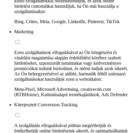
külső szolgáltatókkal összehasonlítjuk, és azok online
hirdetési csatornáikat használjuk, ha Ön már használja a
szolgáltatásaikat:
Bing, Criteo, Meta, Google, LinkedIn, Pinterest, TikTok
Marketing
Ezen szolgáltatások elfogadásával az Ön böngészési és
vásárlási magatartása alapján érdeklődési köréhez szabott
hirdetéseket, szponzorált tartalmakat vagy kedvezményes
promóciókat tudunk biztosítani, és mérni tudjuk azok sikerét.
Az Ön beleegyezésével az alábbi, harmadik féltől származó
szolgáltatásokat használjuk ezen a weboldalon:
Meta-Pixel, Microsoft Advertising, creativecdn.com
(RTBHouse), Kattintásalapú termékajánlások, Ads Defender
Kiterjesztett Conversion-Tracking
A szolgáltatás elfogadásával jobban megérthetjük és
értékelhetjük online hirdetéseink sikerét, és optimalizálhatjuk