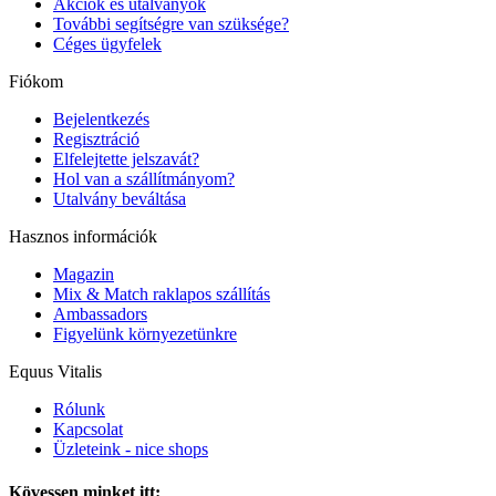
Akciók és utalványok
További segítségre van szüksége?
Céges ügyfelek
Fiókom
Bejelentkezés
Regisztráció
Elfelejtette jelszavát?
Hol van a szállítmányom?
Utalvány beváltása
Hasznos információk
Magazin
Mix & Match raklapos szállítás
Ambassadors
Figyelünk környezetünkre
Equus Vitalis
Rólunk
Kapcsolat
Üzleteink - nice shops
Kövessen minket itt: