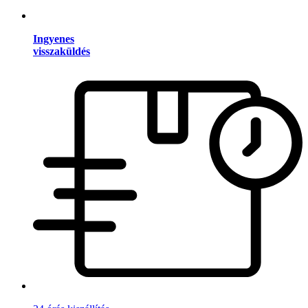
Ingyenes
visszaküldés