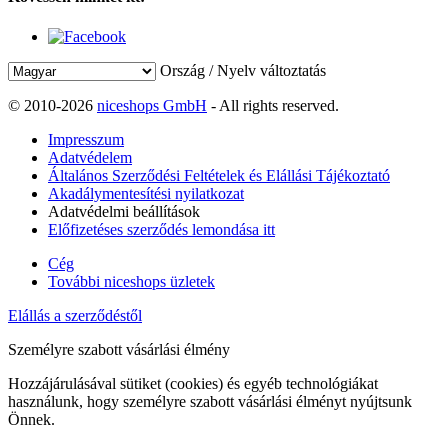
Ország / Nyelv változtatás
© 2010-2026
niceshops GmbH
- All rights reserved.
Impresszum
Adatvédelem
Általános Szerződési Feltételek és Elállási Tájékoztató
Akadálymentesítési nyilatkozat
Adatvédelmi beállítások
Előfizetéses szerződés lemondása itt
Cég
További niceshops üzletek
Elállás a szerződéstől
Személyre szabott vásárlási élmény
Hozzájárulásával sütiket (cookies) és egyéb technológiákat
használunk, hogy személyre szabott vásárlási élményt nyújtsunk
Önnek.