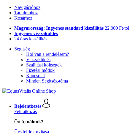
Navigációhoz
Tartalomhoz
Kosárhoz
Magyarország: Ingyenes standard kiszállítás
22.000 Ft-tól
Ingyenes visszaküldés
24 órás kiszállítás
Segítség
Hol van a rendelésem?
Visszaküldés
Szállítási költségek
Fizetési módok
Kapcsolat
Minden Segítség-téma
Bejelentkezés
Feliratkozás
Ön
új nálunk?
Ügyfélfiók nyitása