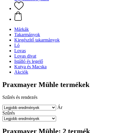
Márkák
Takarmányok
Kiegészítő takarmányok
Ló
Lovas
Lovas divat
Istálló és legelő
Kutya és Macska
Akciók
Praxmayer Mühle termékek
Szűrés és rendezés
Ár
Szűrés
Praxmayer Mühle: 2 termék