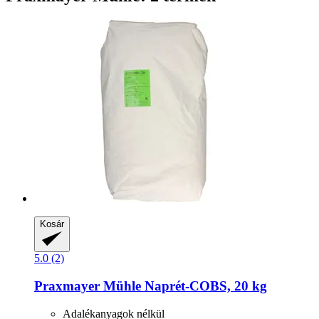
Kosár
5.0 (2)
Praxmayer Mühle
Naprét-​COBS, 20 kg
Adalékanyagok nélkül