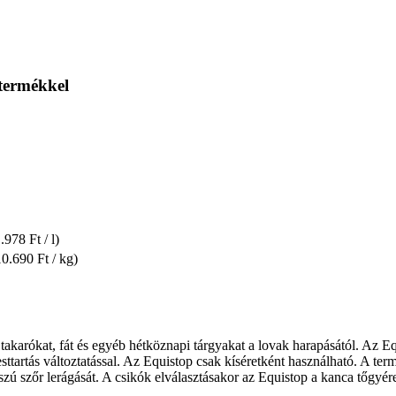
 termékkel
.978 Ft / l)
10.690 Ft / kg)
akarókat, fát és egyéb hétköznapi tárgyakat a lovak harapásától. Az Equ
esttartás változtatással. Az Equistop csak kíséretként használható. A t
 szőr lerágását. A csikók elválasztásakor az Equistop a kanca tőgyére