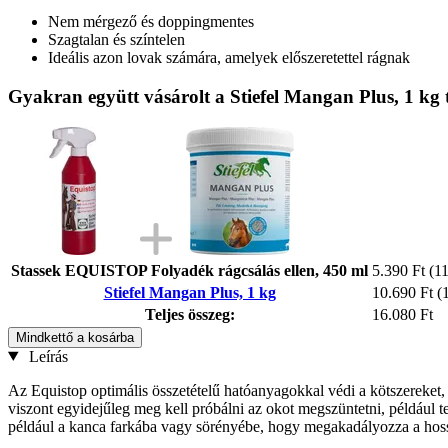
Nem mérgező és doppingmentes
Szagtalan és színtelen
Ideális azon lovak számára, amelyek előszeretettel rágnak
Gyakran együtt vásárolt a Stiefel Mangan Plus, 1 kg
Stassek EQUISTOP Folyadék rágcsálás ellen, 450 ml
5.390 Ft
(11
Stiefel Mangan Plus, 1 kg
10.690 Ft
(
Teljes összeg:
16.080 Ft
Mindkettő a kosárba
Leírás
Az Equistop optimális összetételű hatóanyagokkal védi a kötszereket, t
viszont egyidejűleg meg kell próbálni az okot megszüntetni, például t
például a kanca farkába vagy sörényébe, hogy megakadályozza a hosszú