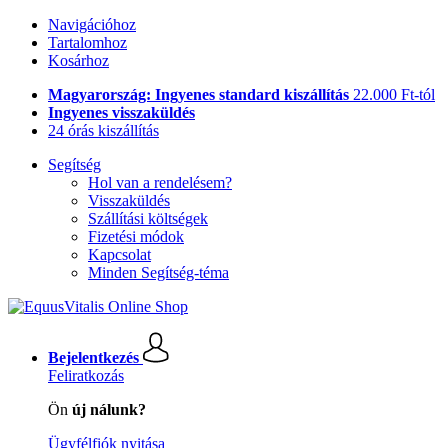
Navigációhoz
Tartalomhoz
Kosárhoz
Magyarország: Ingyenes standard kiszállítás
22.000 Ft-tól
Ingyenes visszaküldés
24 órás kiszállítás
Segítség
Hol van a rendelésem?
Visszaküldés
Szállítási költségek
Fizetési módok
Kapcsolat
Minden Segítség-téma
Bejelentkezés
Feliratkozás
Ön
új nálunk?
Ügyfélfiók nyitása