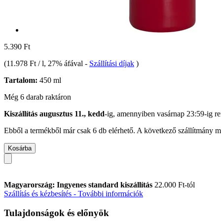
5.390 Ft
(
11.978 Ft / l
, 27% áfával
-
Szállítási díjak
)
Tartalom:
450 ml
Még 6 darab raktáron
Kiszállítás augusztus 11., kedd
-ig, amennyiben
vasárnap 23:59-ig
re
Ebből a termékből már csak 6 db elérhető. A következő szállítmány má
Kosárba
Magyarország: Ingyenes standard kiszállítás
22.000 Ft-tól
Szállítás és kézbesítés - További információk
Tulajdonságok és előnyök