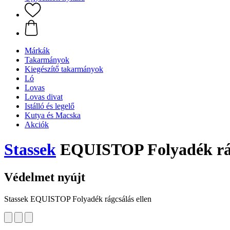
Márkák
Takarmányok
Kiegészítő takarmányok
Ló
Lovas
Lovas divat
Istálló és legelő
Kutya és Macska
Akciók
Stassek
EQUISTOP Folyadék rágc
Védelmet nyújt
Stassek EQUISTOP Folyadék rágcsálás ellen