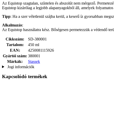
Az Equistop szagtalan, színtelen és abszolút nem mérgező. Permetezés 
Equistop kizárólag a legjobb alapanyagokból áll, amelyek folyamatos
Tipp
: Ha a szer véletlenül szájba kerül, a keserű íz gyorsabban meg
Alkalmazás
:
Az Equistop használatra kész. Bőségesen permetezzük a védendő terüle
Cikkszám:
SD-380001
Tartalom:
450 ml
EAN:
4250081115926
Gyártói szám:
380001
Márkák:
Stassek
Jogi információk
Kapcsolódó termékek