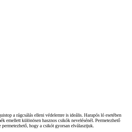
istop a rágcsálás elleni védelemre is ideális. Harapós ló esetében
ermék emellett különösen hasznos csikók nevelésénél. Permetezhető
 permetezhető, hogy a csikót gyorsan elválasztjuk.