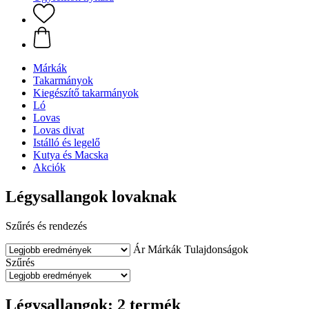
Márkák
Takarmányok
Kiegészítő takarmányok
Ló
Lovas
Lovas divat
Istálló és legelő
Kutya és Macska
Akciók
Légysallangok lovaknak
Szűrés és rendezés
Ár
Márkák
Tulajdonságok
Szűrés
Légysallangok: 2 termék