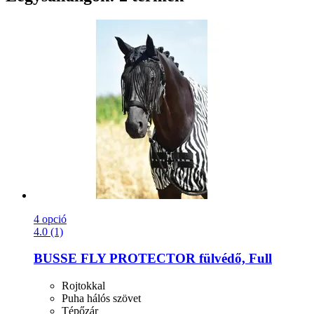
4 opció
4.0 (1)
BUSSE
FLY PROTECTOR fülvédő, Full
Rojtokkal
Puha hálós szövet
Tépőzár