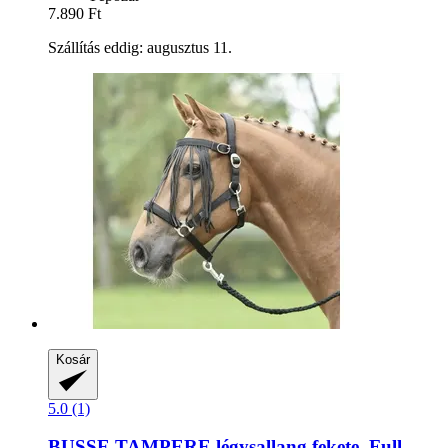
7.890 Ft
Szállítás eddig: augusztus 11.
Kosár
5.0 (1)
BUSSE
TAMPERE légysallang fekete, Full