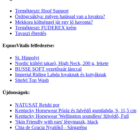
Termékteszt: Hoof Support
Ördögcsáklya: milyen hatással van a lovakra?
Mekkora költséggel jár egy ló havonta?
Termékteszt: FUDEREX krém
Tavaszi ébredés
EquusVitalis felfedezése:
St. Hippolyt
Nordic kültéri takaró, High Neck, 200 g, fekete
BUSSE SOFT vezetőszár lánccal
Imperial Riding Labda lovaknak és kutyáknak
Stiefel Top Wash
Újdonságok:
NATUSAT Reishi por
Kentucky Horsewear Póráz és falvédő gumilabda, S, 11,5 cm
Kentucky Horsewear 'Wellington soundless' fülvédő, Full
'Skin Friendly with ears' légymaszk, black
Chia de Gracia Nyalókő - Sárgarépa