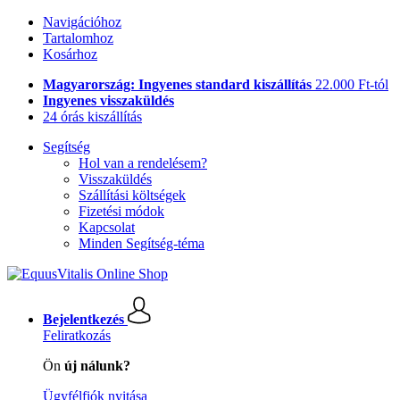
Navigációhoz
Tartalomhoz
Kosárhoz
Magyarország: Ingyenes standard kiszállítás
22.000 Ft-tól
Ingyenes visszaküldés
24 órás kiszállítás
Segítség
Hol van a rendelésem?
Visszaküldés
Szállítási költségek
Fizetési módok
Kapcsolat
Minden Segítség-téma
Bejelentkezés
Feliratkozás
Ön
új nálunk?
Ügyfélfiók nyitása