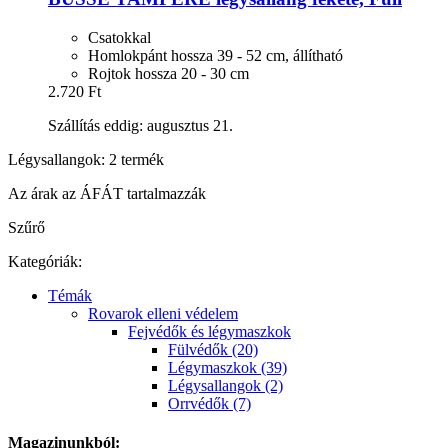
Csatokkal
Homlokpánt hossza 39 - 52 cm, állítható
Rojtok hossza 20 - 30 cm
2.720 Ft
Szállítás eddig: augusztus 21.
Légysallangok: 2 termék
Az árak az ÁFÁT tartalmazzák
Szűrő
Kategóriák:
Témák
Rovarok elleni védelem
Fejvédők és légymaszkok
Fülvédők (20)
Légymaszkok (39)
Légysallangok (2)
Orrvédők (7)
Magazinunkból: