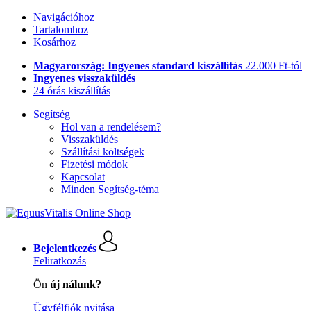
Navigációhoz
Tartalomhoz
Kosárhoz
Magyarország: Ingyenes standard kiszállítás
22.000 Ft-tól
Ingyenes visszaküldés
24 órás kiszállítás
Segítség
Hol van a rendelésem?
Visszaküldés
Szállítási költségek
Fizetési módok
Kapcsolat
Minden Segítség-téma
Bejelentkezés
Feliratkozás
Ön
új nálunk?
Ügyfélfiók nyitása