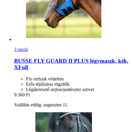
3 opció
BUSSE
FLY GUARD II PLUS légymaszk, kék,
XFull
Fix orrlyuk védelem
Erős tépőzáras rögzítők
Légáteresztő nejlon/poliészter szövet
9.360 Ft
Szállítás eddig: augusztus 11.