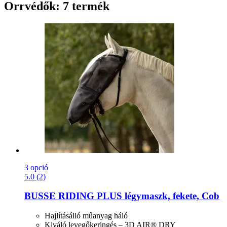
Orrvédők: 7 termék
3 opció
5.0 (2)
BUSSE
RIDING PLUS légymaszk, fekete, Cob
Hajlításálló műanyag háló
Kiváló levegőkeringés – 3D AIR® DRY