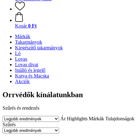
Kosár
0 Ft
Márkák
Takarmányok
Kiegészítő takarmányok
Ló
Lovas
Lovas divat
Istálló és legelő
Kutya és Macska
Akciók
Orrvédők kínálatunkban
Szűrés és rendezés
Ár
Highlights
Márkák
Tulajdonságok
Szűrés