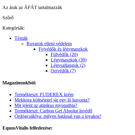
Az árak az ÁFÁT tartalmazzák
Szűrő
Kategóriák:
Témák
Rovarok elleni védelem
Fejvédők és légymaszkok
Fülvédők (20)
Légymaszkok (39)
Légysallangok (2)
Orrvédők (7)
Magazinunkból:
Termékteszt: FUDEREX krém
Mekkora költséggel jár egy ló havonta?
Mit jelent az atipikus myopathia?
Termékteszt: Carbon Gel Absolut ínvédő
Ördögcsáklya: milyen hatással van a lovakra?
EquusVitalis felfedezése: