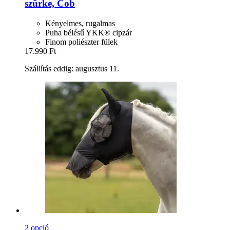
szürke, Cob
Kényelmes, rugalmas
Puha bélésű YKK® cipzár
Finom poliészter fülek
17.990 Ft
Szállítás eddig: augusztus 11.
2 opció