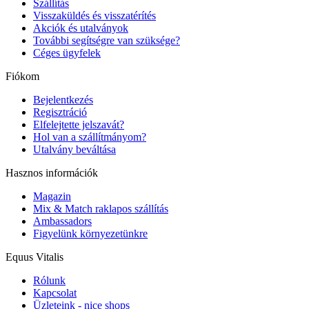
Szállítás
Visszaküldés és visszatérítés
Akciók és utalványok
További segítségre van szüksége?
Céges ügyfelek
Fiókom
Bejelentkezés
Regisztráció
Elfelejtette jelszavát?
Hol van a szállítmányom?
Utalvány beváltása
Hasznos információk
Magazin
Mix & Match raklapos szállítás
Ambassadors
Figyelünk környezetünkre
Equus Vitalis
Rólunk
Kapcsolat
Üzleteink - nice shops