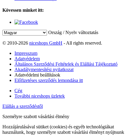
Kövessen minket itt:
Ország / Nyelv változtatás
© 2010-2026
niceshops GmbH
- All rights reserved.
Impresszum
Adatvédelem
Általános Szerződési Feltételek és Elállási Tájékoztató
Akadálymentesítési nyilatkozat
Adatvédelmi beállítások
Előfizetéses szerződés lemondása itt
Cég
További niceshops üzletek
Elállás a szerződéstől
Személyre szabott vásárlási élmény
Hozzájárulásával sütiket (cookies) és egyéb technológiákat
használunk, hogy személyre szabott vásárlási élményt nyújtsunk