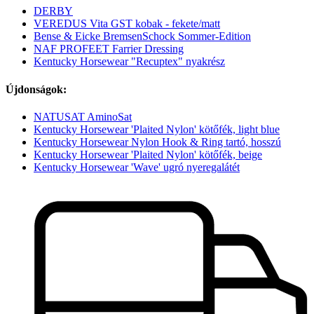
DERBY
VEREDUS Vita GST kobak - fekete/matt
Bense & Eicke BremsenSchock Sommer-Edition
NAF PROFEET Farrier Dressing
Kentucky Horsewear "Recuptex" nyakrész
Újdonságok:
NATUSAT AminoSat
Kentucky Horsewear 'Plaited Nylon' kötőfék, light blue
Kentucky Horsewear Nylon Hook & Ring tartó, hosszú
Kentucky Horsewear 'Plaited Nylon' kötőfék, beige
Kentucky Horsewear 'Wave' ugró nyeregalátét