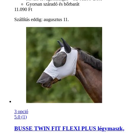
Gyorsan száradó és bőrbarát
11.090 Ft
Szállítás eddig: augusztus 11.
3 opció
5.0 (1)
BUSSE
TWIN FIT FLEXI PLUS légymaszk,