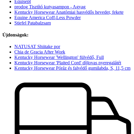
Equisept
prodog Tisztító kutyasampon - Agyag
Kentucky Horsewear Anatómiai hasvédős heveder, fekete
Equine America Coff-Less Powder
Stiefel Patabalzsam
Újdonságok:
NATUSAT Shiitake por
Chia de Gracia After Work
Kentucky Horsewear 'Wellington' fülvédő, Full
Kentucky Horsewear 'Plaited Cord' díjlovas nyeregalátét
Kentucky Horsewear Póráz és falvédő gumilabda, S, 11,5 cm