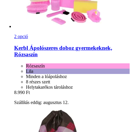
2 opció
Kerbl
Ápolószeres doboz gyermekeknek,
Rózsaszín
Rózsaszín
Lila
Minden a lóápoláshoz
8 részes szett
Helytakarékos tároláshoz
8.990 Ft
Szállítás eddig: augusztus 12.