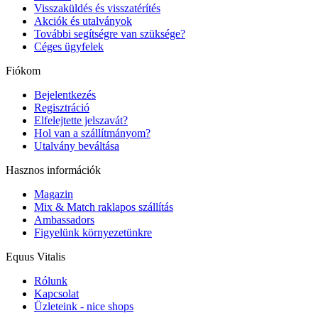
Visszaküldés és visszatérítés
Akciók és utalványok
További segítségre van szüksége?
Céges ügyfelek
Fiókom
Bejelentkezés
Regisztráció
Elfelejtette jelszavát?
Hol van a szállítmányom?
Utalvány beváltása
Hasznos információk
Magazin
Mix & Match raklapos szállítás
Ambassadors
Figyelünk környezetünkre
Equus Vitalis
Rólunk
Kapcsolat
Üzleteink - nice shops