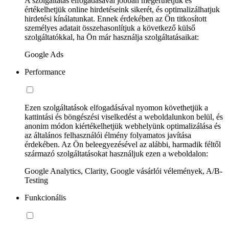
A szolgáltatás elfogadásával jobban megérthetjük és
értékelhetjük online hirdetéseink sikerét, és optimalizálhatjuk
hirdetési kínálatunkat. Ennek érdekében az Ön titkosított
személyes adatait összehasonlítjuk a következő külső
szolgáltatókkal, ha Ön már használja szolgáltatásaikat:
Google Ads
Performance
Ezen szolgáltatások elfogadásával nyomon követhetjük a
kattintási és böngészési viselkedést a weboldalunkon belül, és
anonim módon kiértékelhetjük webhelyünk optimalizálása és
az általános felhasználói élmény folyamatos javítása
érdekében. Az Ön beleegyezésével az alábbi, harmadik féltől
származó szolgáltatásokat használjuk ezen a weboldalon:
Google Analytics, Clarity, Google vásárlói vélemények, A/B-
Testing
Funkcionális