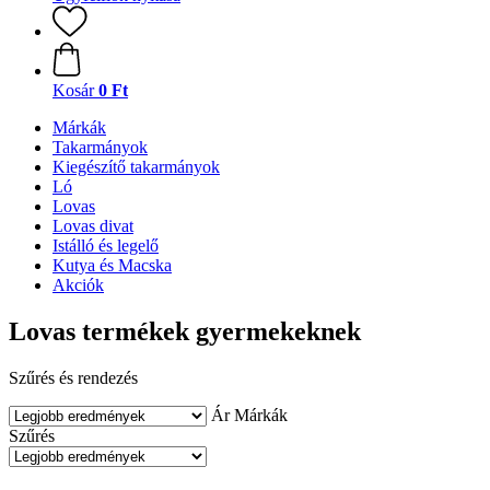
Kosár
0 Ft
Márkák
Takarmányok
Kiegészítő takarmányok
Ló
Lovas
Lovas divat
Istálló és legelő
Kutya és Macska
Akciók
Lovas termékek gyermekeknek
Szűrés és rendezés
Ár
Márkák
Szűrés