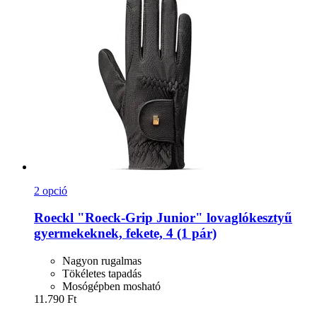
2 opció
Roeckl
"Roeck-​Grip Junior" lovaglókesztyű
gyermekeknek, fekete, 4 (1 pár)
Nagyon rugalmas
Tökéletes tapadás
Mosógépben mosható
11.790 Ft