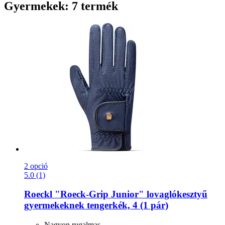
Gyermekek: 7 termék
2 opció
5.0 (1)
Roeckl
"Roeck-​Grip Junior" lovaglókesztyű
gyermekeknek tengerkék, 4 (1 pár)
Nagyon rugalmas