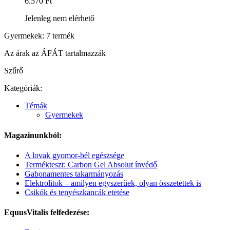
6.570 Ft
Jelenleg nem elérhető
Gyermekek: 7 termék
Az árak az ÁFÁT tartalmazzák
Szűrő
Kategóriák:
Témák
Gyermekek
Magazinunkból:
A lovak gyomor-bél egészsége
Termékteszt: Carbon Gel Absolut ínvédő
Gabonamentes takarmányozás
Elektrolitok – amilyen egyszerűek, olyan összetettek is
Csikók és tenyészkancák etetése
EquusVitalis felfedezése: