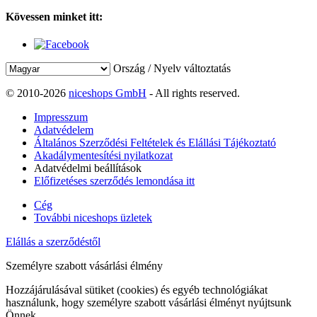
Kövessen minket itt:
Ország / Nyelv változtatás
© 2010-2026
niceshops GmbH
- All rights reserved.
Impresszum
Adatvédelem
Általános Szerződési Feltételek és Elállási Tájékoztató
Akadálymentesítési nyilatkozat
Adatvédelmi beállítások
Előfizetéses szerződés lemondása itt
Cég
További niceshops üzletek
Elállás a szerződéstől
Személyre szabott vásárlási élmény
Hozzájárulásával sütiket (cookies) és egyéb technológiákat
használunk, hogy személyre szabott vásárlási élményt nyújtsunk
Önnek.