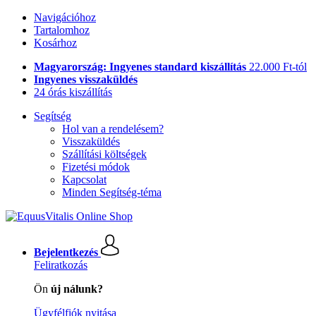
Navigációhoz
Tartalomhoz
Kosárhoz
Magyarország: Ingyenes standard kiszállítás
22.000 Ft-tól
Ingyenes visszaküldés
24 órás kiszállítás
Segítség
Hol van a rendelésem?
Visszaküldés
Szállítási költségek
Fizetési módok
Kapcsolat
Minden Segítség-téma
Bejelentkezés
Feliratkozás
Ön
új nálunk?
Ügyfélfiók nyitása