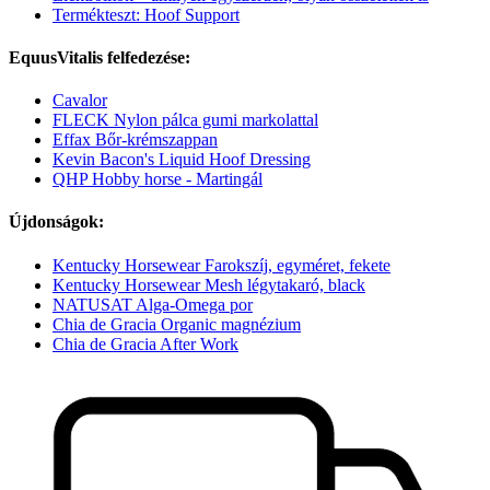
Termékteszt: Hoof Support
EquusVitalis felfedezése:
Cavalor
FLECK Nylon pálca gumi markolattal
Effax Bőr-krémszappan
Kevin Bacon's Liquid Hoof Dressing
QHP Hobby horse - Martingál
Újdonságok:
Kentucky Horsewear Farokszíj, egyméret, fekete
Kentucky Horsewear Mesh légytakaró, black
NATUSAT Alga-Omega por
Chia de Gracia Organic magnézium
Chia de Gracia After Work