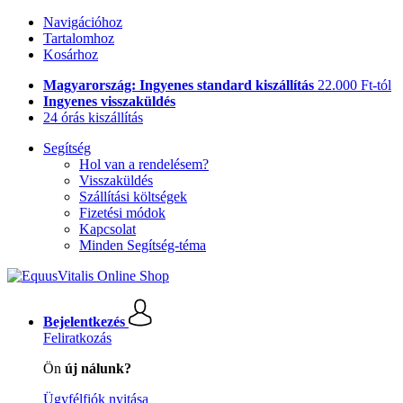
Navigációhoz
Tartalomhoz
Kosárhoz
Magyarország: Ingyenes standard kiszállítás
22.000 Ft-tól
Ingyenes visszaküldés
24 órás kiszállítás
Segítség
Hol van a rendelésem?
Visszaküldés
Szállítási költségek
Fizetési módok
Kapcsolat
Minden Segítség-téma
Bejelentkezés
Feliratkozás
Ön
új nálunk?
Ügyfélfiók nyitása