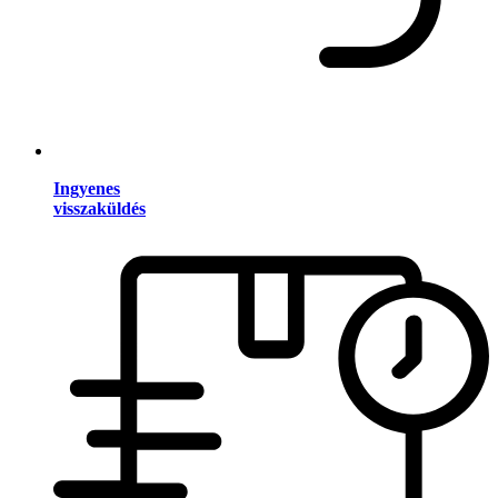
Ingyenes
visszaküldés