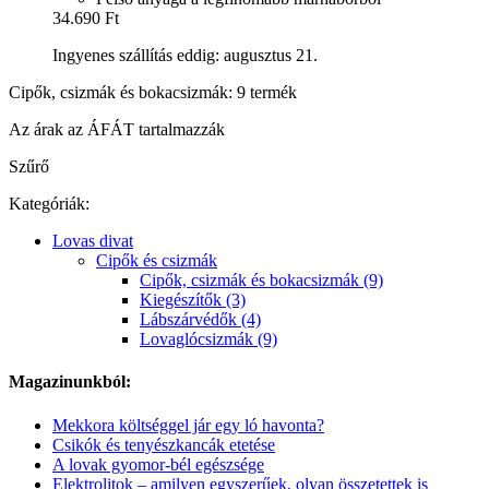
34.690 Ft
Ingyenes szállítás eddig: augusztus 21.
Cipők, csizmák és bokacsizmák: 9 termék
Az árak az ÁFÁT tartalmazzák
Szűrő
Kategóriák:
Lovas divat
Cipők és csizmák
Cipők, csizmák és bokacsizmák (9)
Kiegészítők (3)
Lábszárvédők (4)
Lovaglócsizmák (9)
Magazinunkból:
Mekkora költséggel jár egy ló havonta?
Csikók és tenyészkancák etetése
A lovak gyomor-bél egészsége
Elektrolitok – amilyen egyszerűek, olyan összetettek is