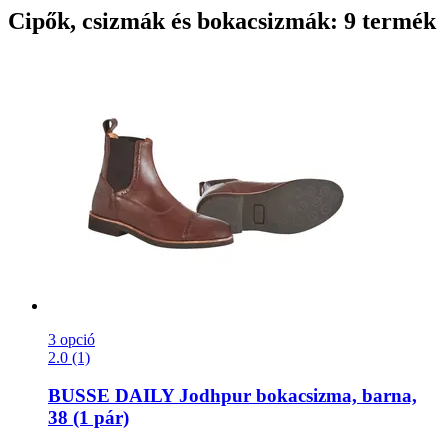
Cipők, csizmák és bokacsizmák: 9 termék
3 opció
2.0 (1)
BUSSE
DAILY Jodhpur bokacsizma, barna,
38 (1 pár)