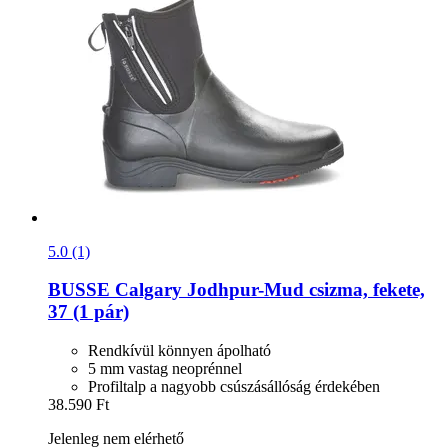
5.0 (1)
BUSSE
Calgary Jodhpur-​Mud csizma, fekete,
37 (1 pár)
Rendkívül könnyen ápolható
5 mm vastag neoprénnel
Profiltalp a nagyobb csúszásállóság érdekében
38.590 Ft
Jelenleg nem elérhető