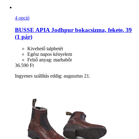
4 opció
BUSSE
APIA Jodhpur bokacsizma, fekete, 39
(1 pár)
Kivehető talpbetét
Egész napos kényelem
Felső anyag: marhabőr
36.590 Ft
Ingyenes szállítás eddig: augusztus 21.