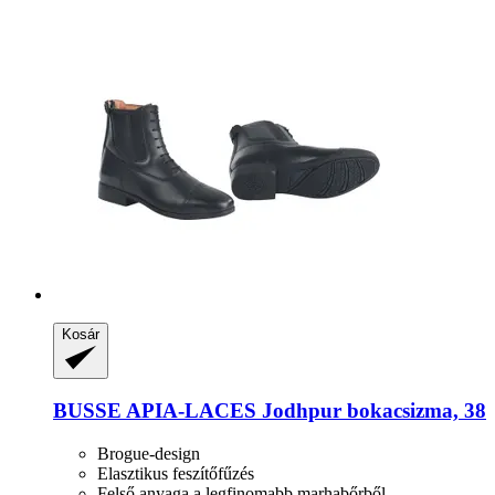
Kosár
BUSSE
APIA-​LACES Jodhpur bokacsizma, 38
Brogue-design
Elasztikus feszítőfűzés
Felső anyaga a legfinomabb marhabőrből