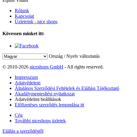
Equus Vitalis
Rólunk
Kapcsolat
Üzleteink - nice shops
Kövessen minket itt:
Ország / Nyelv változtatás
© 2010-2026
niceshops GmbH
- All rights reserved.
Impresszum
Adatvédelem
Általános Szerződési Feltételek és Elállási Tájékoztató
Akadálymentesítési nyilatkozat
Adatvédelmi beállítások
Előfizetéses szerződés lemondása itt
Cég
További niceshops üzletek
Elállás a szerződéstől