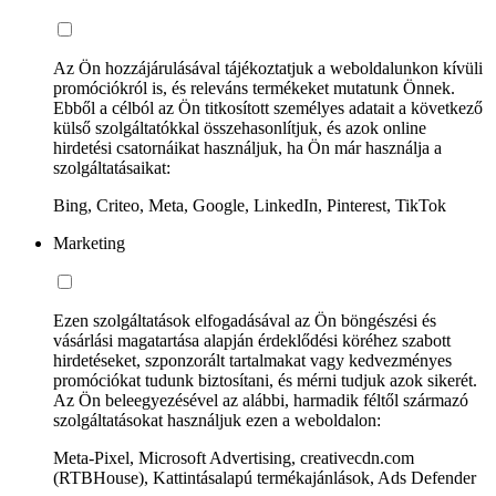
Az Ön hozzájárulásával tájékoztatjuk a weboldalunkon kívüli
promóciókról is, és releváns termékeket mutatunk Önnek.
Ebből a célból az Ön titkosított személyes adatait a következő
külső szolgáltatókkal összehasonlítjuk, és azok online
hirdetési csatornáikat használjuk, ha Ön már használja a
szolgáltatásaikat:
Bing, Criteo, Meta, Google, LinkedIn, Pinterest, TikTok
Marketing
Ezen szolgáltatások elfogadásával az Ön böngészési és
vásárlási magatartása alapján érdeklődési köréhez szabott
hirdetéseket, szponzorált tartalmakat vagy kedvezményes
promóciókat tudunk biztosítani, és mérni tudjuk azok sikerét.
Az Ön beleegyezésével az alábbi, harmadik féltől származó
szolgáltatásokat használjuk ezen a weboldalon:
Meta-Pixel, Microsoft Advertising, creativecdn.com
(RTBHouse), Kattintásalapú termékajánlások, Ads Defender