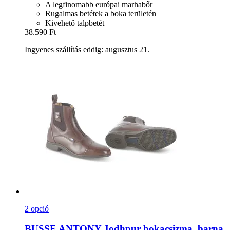
A legfinomabb európai marhabőr
Rugalmas betétek a boka területén
Kivehető talpbetét
38.590 Ft
Ingyenes szállítás eddig: augusztus 21.
2 opció
BUSSE
ANTONY Jodhpur bokacsizma, barna,