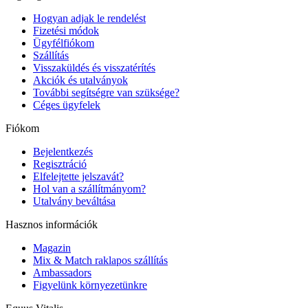
Hogyan adjak le rendelést
Fizetési módok
Ügyfélfiókom
Szállítás
Visszaküldés és visszatérítés
Akciók és utalványok
További segítségre van szüksége?
Céges ügyfelek
Fiókom
Bejelentkezés
Regisztráció
Elfelejtette jelszavát?
Hol van a szállítmányom?
Utalvány beváltása
Hasznos információk
Magazin
Mix & Match raklapos szállítás
Ambassadors
Figyelünk környezetünkre