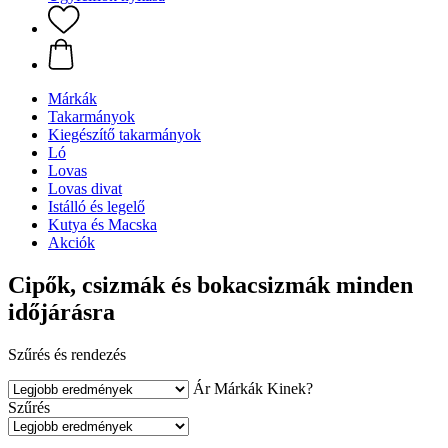
Márkák
Takarmányok
Kiegészítő takarmányok
Ló
Lovas
Lovas divat
Istálló és legelő
Kutya és Macska
Akciók
Cipők, csizmák és bokacsizmák minden
időjárásra
Szűrés és rendezés
Ár
Márkák
Kinek?
Szűrés