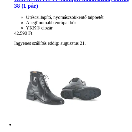
38 (1 pár)
Ütéscsillapító, nyomáscsökkentő talpbetét
A legfinomabb európai bőr
YKK® cipzár
42.590 Ft
Ingyenes szállítás eddig: augusztus 21.