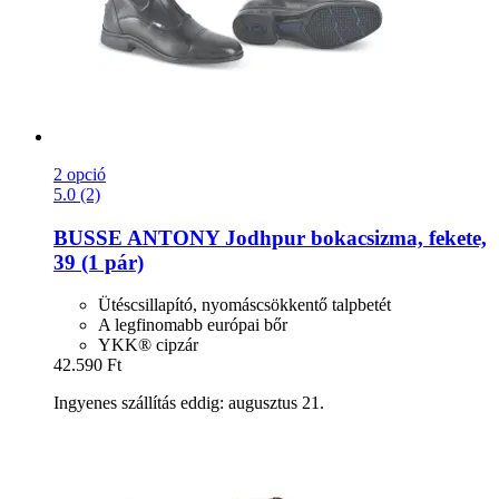
2 opció
5.0 (2)
BUSSE
ANTONY Jodhpur bokacsizma, fekete,
39 (1 pár)
Ütéscsillapító, nyomáscsökkentő talpbetét
A legfinomabb európai bőr
YKK® cipzár
42.590 Ft
Ingyenes szállítás eddig: augusztus 21.