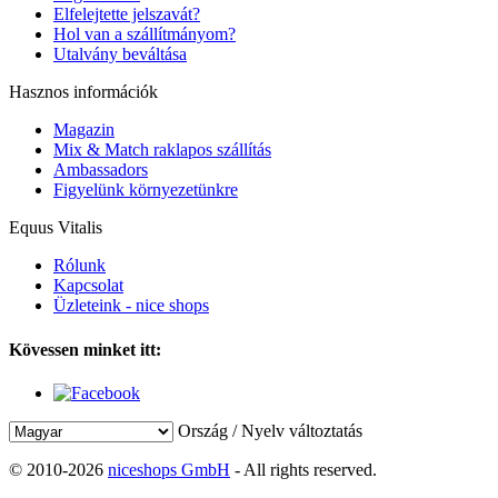
Elfelejtette jelszavát?
Hol van a szállítmányom?
Utalvány beváltása
Hasznos információk
Magazin
Mix & Match raklapos szállítás
Ambassadors
Figyelünk környezetünkre
Equus Vitalis
Rólunk
Kapcsolat
Üzleteink - nice shops
Kövessen minket itt:
Ország / Nyelv változtatás
© 2010-2026
niceshops GmbH
- All rights reserved.