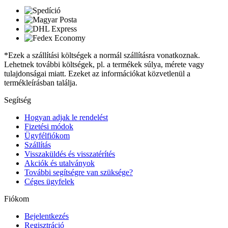
*Ezek a szállítási költségek a normál szállításra vonatkoznak.
Lehetnek további költségek, pl. a termékek súlya, mérete vagy
tulajdonságai miatt. Ezeket az információkat közvetlenül a
termékleírásban találja.
Segítség
Hogyan adjak le rendelést
Fizetési módok
Ügyfélfiókom
Szállítás
Visszaküldés és visszatérítés
Akciók és utalványok
További segítségre van szüksége?
Céges ügyfelek
Fiókom
Bejelentkezés
Regisztráció