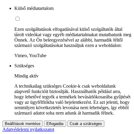
Külső médiatartalom
Ezen szolgáltatások elfogadásával külső szolgáltatók által
tárolt videókat vagy egyéb médiatartalmakat mutathatunk meg
Önnek. Az Ön beleegyezésével az alábbi, harmadik féltől
származó szolgáltatásokat használjuk ezen a weboldalon:
Vimeo, YouTube
Szükséges
Mindig aktív
A technikailag szükséges Cookie-k csak weboldalunk
alapvető funkcióit biztosítják. Használhatók például arra,
hogy lehetővé tegyék a termékek bevásárlókosarába gyűjtését
vagy az ügyfélfiókba való bejelentkezést. Ez azt jelenti, hogy
semmilyen következtetés levonása nem lehetséges, így ebből
származó adatot soha nem adunk át harmadik félnek.
Beállítások mentése
Elfogadás
Csak a szükséges
Adatvédelemi nyilatkozatot