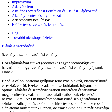
Impresszum
Adatvédelem
Általános Szerződési Feltételek és Elállási Tájékoztató
Akadálymentesítési nyilatkozat
Adatvédelmi beállítások
Előfizetéses szerződés lemondása itt
Cég
További niceshops üzletek
Elállás a szerződéstől
Személyre szabott vásárlási élmény
Hozzájárulásával sütiket (cookies) és egyéb technológiákat
használunk, hogy személyre szabott vásárlási élményt nyújtsunk
Önnek.
Ebből a célból adatokat gyűjtünk felhasználóinkról, viselkedésükről
és eszközeikről. Ezeket az adatokat weboldalunk folyamatos
optimalizálására és személyre szabott hirdetések és tartalmak
megjelenítésére, valamint a használati statisztikák elemzésére
használjuk fel. Az Ön titkosított adatait külső szolgáltatókkal is
szinkronizálhatjuk, és az ő online hirdetési csatornáikon keresztül
ajánlatokat mutathatunk Önnek, de csak akkor, ha Ön már használja