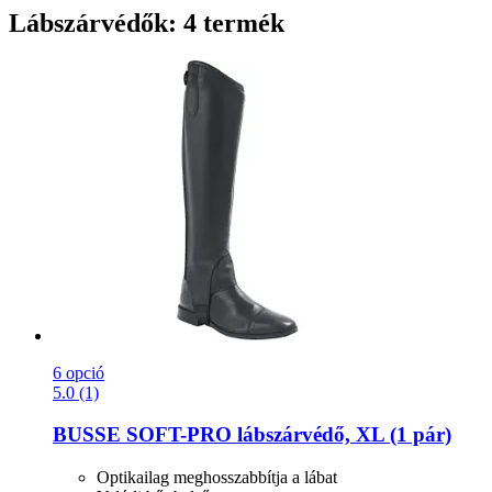
Lábszárvédők: 4 termék
6 opció
5.0 (1)
BUSSE
SOFT-​PRO lábszárvédő, XL (1 pár)
Optikailag meghosszabbítja a lábat