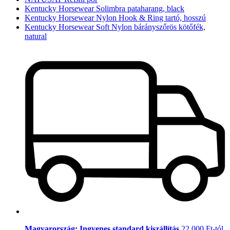
Kentucky Horsewear Solimbra pataharang, black
Kentucky Horsewear Nylon Hook & Ring tartó, hosszú
Kentucky Horsewear Soft Nylon bárányszőrös kötőfék,
natural
Magyarország: Ingyenes standard kiszállítás
22.000 Ft-tól