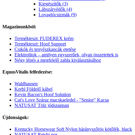
Kiegészítők (3)
Lábszárvédők (4)
Lovaglócsizmák (9)
Magazinunkból:
Termékteszt: FUDEREX krém
Termékteszt: Hoof Support
Csikók és tenyészkancák etetése
Elektrolitok – amilyen egyszerűek, olyan összetettek is
Négy lépés a megfelelő zabla kiválasztásához
EquusVitalis felfedezése:
Waldhausen
Kerbl Földelő kábel
Kevin Bacon's Hoof Solution
Cat's Love Száraz macskaeledel - "Senior" Kacsa
NATUSAT Tölz jódszappan
Újdonságok:
Kentucky Horsewear Soft Nylon bárányszőrös kötőfék, black
NATUSAT Reishi por