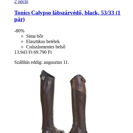
2 opció
Tonics
Calypso lábszárvédő, black, 53/33 (1
pár)
-80%
Sima bőr
Elasztikus betétek
Csúszásmentes belső
13.943 Ft
69.790 Ft
Szállítás eddig: augusztus 11.