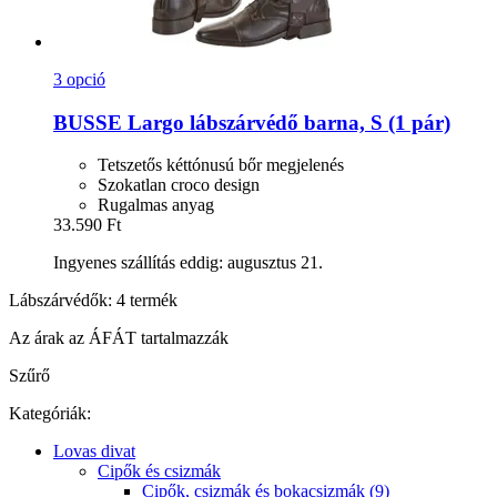
3 opció
BUSSE
Largo lábszárvédő barna, S (1 pár)
Tetszetős kéttónusú bőr megjelenés
Szokatlan croco design
Rugalmas anyag
33.590 Ft
Ingyenes szállítás eddig: augusztus 21.
Lábszárvédők: 4 termék
Az árak az ÁFÁT tartalmazzák
Szűrő
Kategóriák:
Lovas divat
Cipők és csizmák
Cipők, csizmák és bokacsizmák (9)