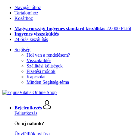
Navigációhoz
Tartalomhoz
Kosárhoz
Magyarország: Ingyenes standard kiszállítás
22.000 Ft-tól
Ingyenes visszaküldés
24 órás kiszállítás
Segítség
Hol van a rendelésem?
Visszaküldés
Szállítási költségek
Fizetési módok
Kapcsolat
Minden Segítség-téma
Bejelentkezés
Feliratkozás
Ön
új nálunk?
Ügyfélfiók nyitása