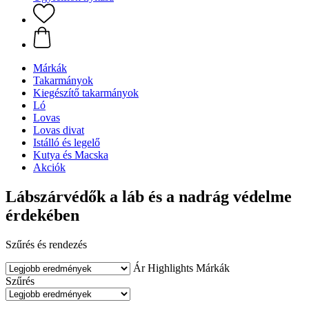
Márkák
Takarmányok
Kiegészítő takarmányok
Ló
Lovas
Lovas divat
Istálló és legelő
Kutya és Macska
Akciók
Lábszárvédők a láb és a nadrág védelme
érdekében
Szűrés és rendezés
Ár
Highlights
Márkák
Szűrés