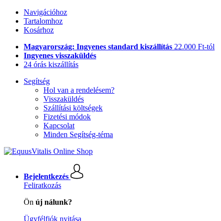
Navigációhoz
Tartalomhoz
Kosárhoz
Magyarország: Ingyenes standard kiszállítás
22.000 Ft-tól
Ingyenes visszaküldés
24 órás kiszállítás
Segítség
Hol van a rendelésem?
Visszaküldés
Szállítási költségek
Fizetési módok
Kapcsolat
Minden Segítség-téma
Bejelentkezés
Feliratkozás
Ön
új nálunk?
Ügyfélfiók nyitása