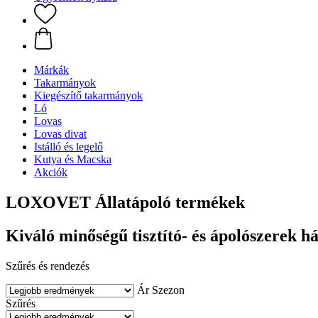
Márkák
Takarmányok
Kiegészítő takarmányok
Ló
Lovas
Lovas divat
Istálló és legelő
Kutya és Macska
Akciók
LOXOVET Állatápoló termékek
Kiváló minőségű tisztító- és ápolószerek h
Szűrés és rendezés
Ár
Szezon
Szűrés