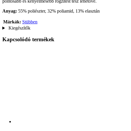
pontosabb és kényelmesebb rögzítést tesz lehetővé.
Anyag:
55% poliészter, 32% poliamid, 13% elasztán
Márkák:
Stübben
Kiegészítők
Kapcsolódó termékek