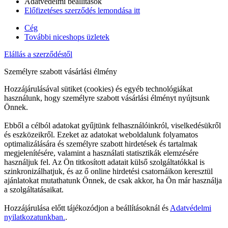
Adatvédelmi beállítások
Előfizetéses szerződés lemondása itt
Cég
További niceshops üzletek
Elállás a szerződéstől
Személyre szabott vásárlási élmény
Hozzájárulásával sütiket (cookies) és egyéb technológiákat
használunk, hogy személyre szabott vásárlási élményt nyújtsunk
Önnek.
Ebből a célból adatokat gyűjtünk felhasználóinkról, viselkedésükről
és eszközeikről. Ezeket az adatokat weboldalunk folyamatos
optimalizálására és személyre szabott hirdetések és tartalmak
megjelenítésére, valamint a használati statisztikák elemzésére
használjuk fel. Az Ön titkosított adatait külső szolgáltatókkal is
szinkronizálhatjuk, és az ő online hirdetési csatornáikon keresztül
ajánlatokat mutathatunk Önnek, de csak akkor, ha Ön már használja
a szolgáltatásaikat.
Hozzájárulása előtt tájékozódjon a beállításoknál és
Adatvédelmi
nyilatkozatunkban.
.