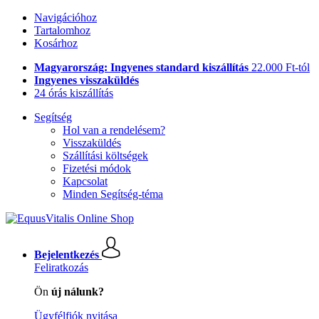
Navigációhoz
Tartalomhoz
Kosárhoz
Magyarország: Ingyenes standard kiszállítás
22.000 Ft-tól
Ingyenes visszaküldés
24 órás kiszállítás
Segítség
Hol van a rendelésem?
Visszaküldés
Szállítási költségek
Fizetési módok
Kapcsolat
Minden Segítség-téma
Bejelentkezés
Feliratkozás
Ön
új nálunk?
Ügyfélfiók nyitása