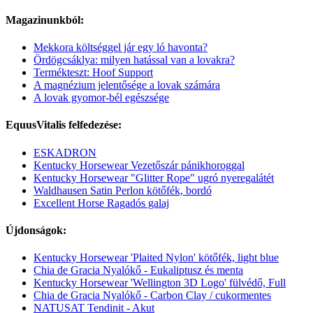
Magazinunkból:
Mekkora költséggel jár egy ló havonta?
Ördögcsáklya: milyen hatással van a lovakra?
Termékteszt: Hoof Support
A magnézium jelentősége a lovak számára
A lovak gyomor-bél egészsége
EquusVitalis felfedezése:
ESKADRON
Kentucky Horsewear Vezetőszár pánikhoroggal
Kentucky Horsewear "Glitter Rope" ugró nyeregalátét
Waldhausen Satin Perlon kötőfék, bordó
Excellent Horse Ragadós galaj
Újdonságok:
Kentucky Horsewear 'Plaited Nylon' kötőfék, light blue
Chia de Gracia Nyalókő - Eukaliptusz és menta
Kentucky Horsewear 'Wellington 3D Logo' fülvédő, Full
Chia de Gracia Nyalókő - Carbon Clay / cukormentes
NATUSAT Tendinit - Akut