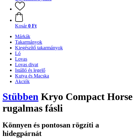
Kosár
0 Ft
Márkák
Takarmányok
Kiegészítő takarmányok
Ló
Lovas
Lovas divat
Istálló és legelő
Kutya és Macska
Akciók
Stübben
Kryo Compact Horse
rugalmas fásli
Könnyen és pontosan rögzíti a
hidegpárnát