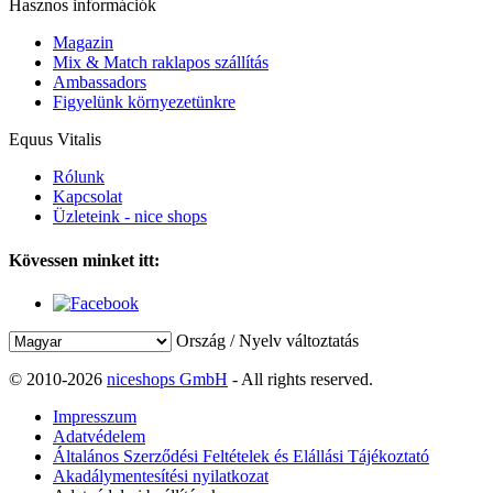
Hasznos információk
Magazin
Mix & Match raklapos szállítás
Ambassadors
Figyelünk környezetünkre
Equus Vitalis
Rólunk
Kapcsolat
Üzleteink - nice shops
Kövessen minket itt:
Ország / Nyelv változtatás
© 2010-2026
niceshops GmbH
- All rights reserved.
Impresszum
Adatvédelem
Általános Szerződési Feltételek és Elállási Tájékoztató
Akadálymentesítési nyilatkozat