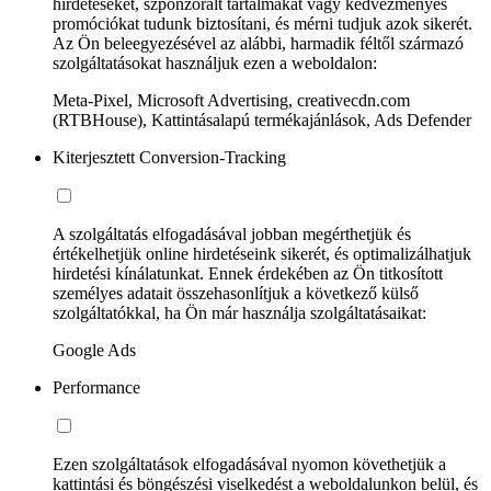
hirdetéseket, szponzorált tartalmakat vagy kedvezményes
promóciókat tudunk biztosítani, és mérni tudjuk azok sikerét.
Az Ön beleegyezésével az alábbi, harmadik féltől származó
szolgáltatásokat használjuk ezen a weboldalon:
Meta-Pixel, Microsoft Advertising, creativecdn.com
(RTBHouse), Kattintásalapú termékajánlások, Ads Defender
Kiterjesztett Conversion-Tracking
A szolgáltatás elfogadásával jobban megérthetjük és
értékelhetjük online hirdetéseink sikerét, és optimalizálhatjuk
hirdetési kínálatunkat. Ennek érdekében az Ön titkosított
személyes adatait összehasonlítjuk a következő külső
szolgáltatókkal, ha Ön már használja szolgáltatásaikat:
Google Ads
Performance
Ezen szolgáltatások elfogadásával nyomon követhetjük a
kattintási és böngészési viselkedést a weboldalunkon belül, és