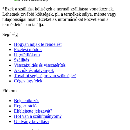
*Ezek a szállítási költségek a normál szállításra vonatkoznak.
Lehetnek további költségek, pl. a termékek súlya, mérete vagy
tulajdonságai miatt. Ezeket az információkat közvetlenül a
termékleírásban találja.
Segítség
Hogyan adjak le rendelést
Fizetési módok
Ügyfélfiókom
Szállítás
Visszaküldés és visszatérítés
Akciók és utalványok
További segítségre van szüksége?
Céges ügyfelek
Fiókom
Bejelentkezés
Regisztráció
Elfelejtette jelszavát?
Hol van a szállítmányom?
Utalvány beváltása