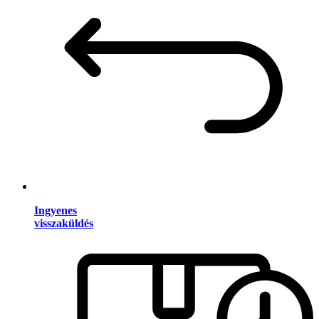
Ingyenes
visszaküldés