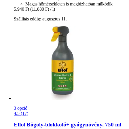
Magas hőmérsékleten is megbízhatóan működik
5.940 Ft
(11.880 Ft / l)
Szállítás eddig: augusztus 11.
3 opció
4.5 (17)
Effol
Bögöly-​blokkoló+ gyógynövény, 750 ml