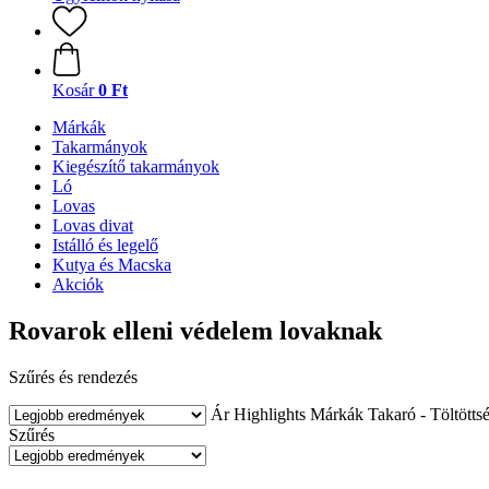
Kosár
0 Ft
Márkák
Takarmányok
Kiegészítő takarmányok
Ló
Lovas
Lovas divat
Istálló és legelő
Kutya és Macska
Akciók
Rovarok elleni védelem lovaknak
Szűrés és rendezés
Ár
Highlights
Márkák
Takaró - Töltötts
Szűrés