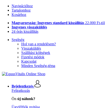
Navigációhoz
Tartalomhoz
Kosárhoz
Magyarország: Ingyenes standard kiszállítás
22.000 Ft-tól
Ingyenes visszaküldés
24 órás kiszállítás
Segítség
Hol van a rendelésem?
Visszaküldés
Szállítási költségek
Fizetési módok
Kapcsolat
Minden Segítség-téma
Bejelentkezés
Feliratkozás
Ön
új nálunk?
Ügyfélfiók nyitása