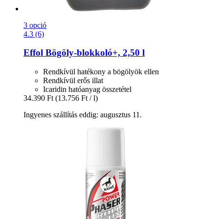
3 opció
4.3 (6)
Effol
Bögöly-​blokkoló+, 2,50 l
Rendkívül hatékony a bögölyök ellen
Rendkívül erős illat
Icaridin hatóanyag összetétel
34.390 Ft
(13.756 Ft / l)
Ingyenes szállítás eddig: augusztus 11.