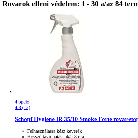
Rovarok elleni védelem: 1 - 30 a/az 84 ter
4 opció
4.8 (12)
Schopf Hygiene
IR 35/10 Smoke Forte rovar-​sto
Felhasználásra kész keverék
Hosszú távú hatás, akár 8 óra