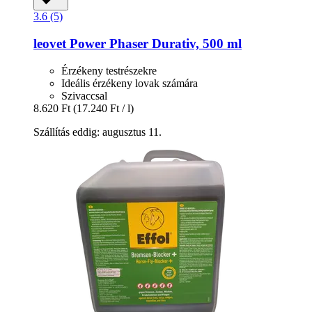
3.6 (5)
leovet
Power Phaser Durativ, 500 ml
Érzékeny testrészekre
Ideális érzékeny lovak számára
Szivaccsal
8.620 Ft
(17.240 Ft / l)
Szállítás eddig: augusztus 11.