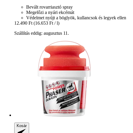
Bevált rovarriasztó spray
Megelőzi a nyári ekcémát
Védelmet nyújt a böglyök, kullancsok és legyek ellen
12.490 Ft
(16.653 Ft / l)
Szállítás eddig: augusztus 11.
Kosár